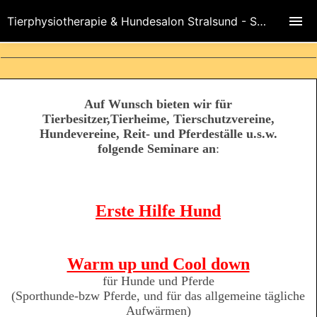
Tierphysiotherapie & Hundesalon Stralsund - Stefanie Drews & Sebastian Werdermann
Auf Wunsch bieten wir für
Tierbesitzer,Tierheime, Tierschutzvereine,
Hundevereine, Reit- und Pferdeställe u.s.w.
folgende Seminare an
:
Erste Hilfe Hund
Warm up und Cool down
für Hunde und Pferde
(Sporthunde-bzw Pferde, und für das allgemeine tägliche
Aufwärmen)